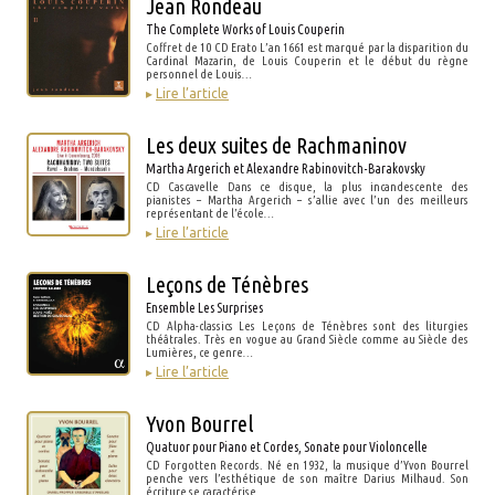
Jean Rondeau
The Complete Works of Louis Couperin
Coffret de 10 CD Erato L’an 1661 est marqué par la disparition du
Cardinal Mazarin, de Louis Couperin et le début du règne
personnel de Louis…
▸
Lire l’article
Les deux suites de Rachmaninov
Martha Argerich et Alexandre Rabinovitch-Barakovsky
CD Cascavelle Dans ce disque, la plus incandescente des
pianistes – Martha Argerich – s’allie avec l’un des meilleurs
représentant de l’école…
▸
Lire l’article
Leçons de Ténèbres
Ensemble Les Surprises
CD Alpha-classics Les Leçons de Ténèbres sont des liturgies
théâtrales. Très en vogue au Grand Siècle comme au Siècle des
Lumières, ce genre…
▸
Lire l’article
Yvon Bourrel
Quatuor pour Piano et Cordes, Sonate pour Violoncelle
CD Forgotten Records. Né en 1932, la musique d’Yvon Bourrel
penche vers l’esthétique de son maître Darius Milhaud. Son
écriture se caractérise…