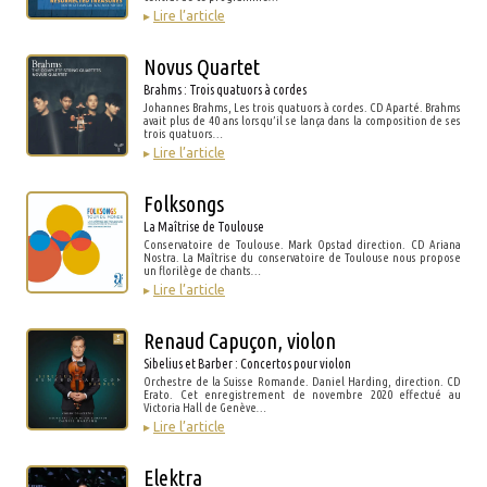
▸
Lire l’article
Novus Quartet
Brahms : Trois quatuors à cordes
Johannes Brahms, Les trois quatuors à cordes. CD Aparté. Brahms
avait plus de 40 ans lorsqu’il se lança dans la composition de ses
trois quatuors…
▸
Lire l’article
Folksongs
La Maîtrise de Toulouse
Conservatoire de Toulouse. Mark Opstad direction. CD Ariana
Nostra. La Maîtrise du conservatoire de Toulouse nous propose
un florilège de chants…
▸
Lire l’article
Renaud Capuçon, violon
Sibelius et Barber : Concertos pour violon
Orchestre de la Suisse Romande. Daniel Harding, direction. CD
Erato. Cet enregistrement de novembre 2020 effectué au
Victoria Hall de Genève…
▸
Lire l’article
Elektra