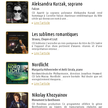
Aleksandra Kurzak, soprano
Falcon
CD Aparté La soprano polonaise Aleksandra Kurzak rend
hommage à Cornélie Falcon chanteuse emblématique du XIXe
siècle qui donna son nom à une…
▸
Lire l’article
Les sublimes romantiques
Strauss, Chopin et Liszt
CD Indésens L’accroche un rien pompeuse du titre du CD s’avère
à l’opposé d’un choix pertinent d’œuvres réunies et d’une
interprétation intense…
▸
Lire l’article
Nordlicht
Margarita Höhenrieder et Antti Siirala, piano
Nordwestdeutsche Philharmonie, direction Jonathon Heyward.
CD Solo Musica. Nordlicht : aurore boréale. Nul doute que cet
enregistrement évoquera…
▸
Lire l’article
Nikolay Khozyainov
Monument to Beethoven
CD Rondeau production Ce programme célèbre le génie
Beethovénien au travers de transcriptions réalisées par