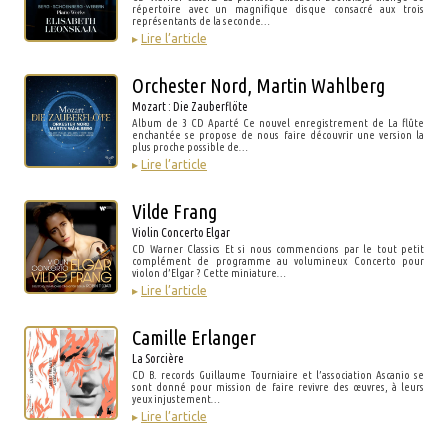
répertoire avec un magnifique disque consacré aux trois
représentants de la seconde…
▸
Lire l’article
Orchester Nord, Martin Wahlberg
Mozart : Die Zauberflöte
Album de 3 CD Aparté Ce nouvel enregistrement de La flûte
enchantée se propose de nous faire découvrir une version la
plus proche possible de…
▸
Lire l’article
Vilde Frang
Violin Concerto Elgar
CD Warner Classics Et si nous commencions par le tout petit
complément de programme au volumineux Concerto pour
violon d’Elgar ? Cette miniature…
▸
Lire l’article
Camille Erlanger
La Sorcière
CD B. records Guillaume Tourniaire et l’association Ascanio se
sont donné pour mission de faire revivre des œuvres, à leurs
yeux injustement…
▸
Lire l’article