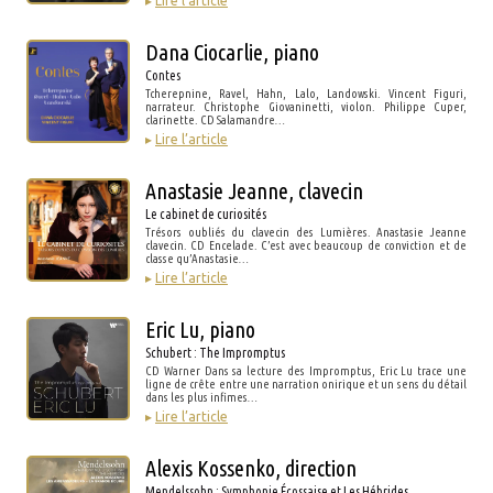
▸
Lire l’article
Dana Ciocarlie, piano
Contes
Tcherepnine, Ravel, Hahn, Lalo, Landowski. Vincent Figuri,
narrateur. Christophe Giovaninetti, violon. Philippe Cuper,
clarinette. CD Salamandre…
▸
Lire l’article
Anastasie Jeanne, clavecin
Le cabinet de curiosités
Trésors oubliés du clavecin des Lumières. Anastasie Jeanne
clavecin. CD Encelade. C’est avec beaucoup de conviction et de
classe qu’Anastasie…
▸
Lire l’article
Eric Lu, piano
Schubert : The Impromptus
CD Warner Dans sa lecture des Impromptus, Eric Lu trace une
ligne de crête entre une narration onirique et un sens du détail
dans les plus infimes…
▸
Lire l’article
Alexis Kossenko, direction
Mendelssohn : Symphonie Écossaise et Les Hébrides