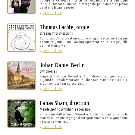
CD Aparte Ce voyage musical de l'Andalousie à la Catalogne
intitulé "Granada" (musique espagnole pour violon et piano)
peint une Espagne rêvée…
▸
Lire l’article
Thomas Lacôte, orgue
Streams Improvisations
CD Hortus. L’improvisation est une discipline attachée à l’orgue
depuis toujours. Dans l’accompagnement de la liturgie, elle
permet d’en suivre…
▸
Lire l’article
Johan Daniel Berlin
Symphonies
Klaipéda Chamber Orchestra. CD Indesens Calliope records.
Aujourd’hui totalement oublié Johan Daniel Berlin (1714-1787),
est un compositeur norvégien…
▸
Lire l’article
Lahav Shani, direction
Mendelssohn : Symphonie écossaise
Rotterdam Philharmonic Orchestra. CD Warner classics. Là où le
marché du disque regorge d’enregistrements de la symphonie
« écossaise » on ne…
▸
Lire l’article