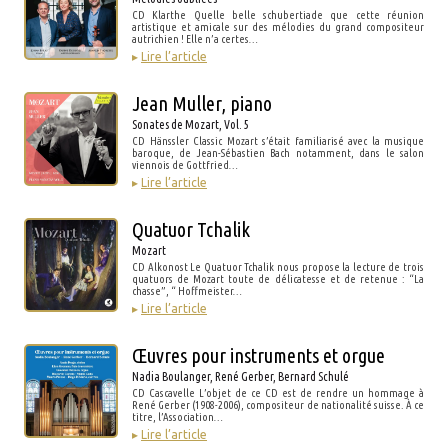
CD Klarthe Quelle belle schubertiade que cette réunion
artistique et amicale sur des mélodies du grand compositeur
autrichien ! Elle n’a certes…
▸
Lire l’article
Jean Muller, piano
Sonates de Mozart, Vol. 5
CD Hänssler Classic Mozart s’était familiarisé avec la musique
baroque, de Jean-Sébastien Bach notamment, dans le salon
viennois de Gottfried…
▸
Lire l’article
Quatuor Tchalik
Mozart
CD Alkonost Le Quatuor Tchalik nous propose la lecture de trois
quatuors de Mozart toute de délicatesse et de retenue : “La
chasse”, “ Hoffmeister…
▸
Lire l’article
Œuvres pour instruments et orgue
Nadia Boulanger, René Gerber, Bernard Schulé
CD Cascavelle L’objet de ce CD est de rendre un hommage à
René Gerber (1908-2006), compositeur de nationalité suisse. À ce
titre, l’Association…
▸
Lire l’article