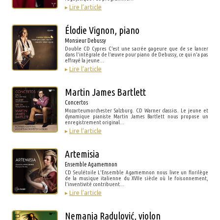
▸
Lire l’article
Élodie Vignon, piano
Monsieur Debussy
Double CD Cypres C’est une sacrée gageure que de se lancer
dans l’intégrale de l’œuvre pour piano de Debussy, ce qui n’a pas
effrayé la jeune…
▸
Lire l’article
Martin James Bartlett
Concertos
Mozarteumorchester Salzburg. CD Warner classics. Le jeune et
dynamique pianiste Martin James Bartlett nous propose un
enregistrement original…
▸
Lire l’article
Artemisia
Ensemble Agamemnon
CD Seulétoile L’Ensemble Agamemnon nous livre un florilège
de la musique italienne du XVIIe siècle où le foisonnement,
l’inventivité contribuent…
▸
Lire l’article
Nemanja Radulović, violon