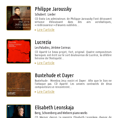
Philippe Jaroussky
Schubert : Lieder
CD Erato Les admirateurs de Philippe Jaroussky l’ont découvert
virtuose éblouissant dans des airs acrobatiques,
« redécouvreur » d’œuvres oubliées…
▸
Lire l’article
Lucrezia
Les Paladins, Jérôme Correas
CD Aparté Le beau projet, fort, original. Quatre compositeurs
baroques ont écrit sur le sort douloureux de Lucrèce, la célèbre
héroïne de l’Antiquité…
▸
Lire l’article
Buxtehude et Dayer
Buxtehude : Membra Jesu nostri et Dayer : Afin que le lion ne
l’attaque pas. CD Aparté. Les univers contrastés de deux
compositeurs se rencontrent…
▸
Lire l’article
Elisabeth Leonskaja
Berg, Schoenberg and Webern piano works
CD Warner classics La pianiste Elisabeth Leonskaja change de