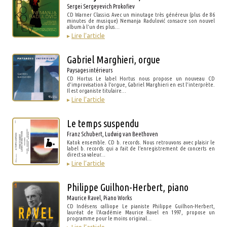
Sergei Sergeyevich Prokofiev
CD Warner Classics Avec un minutage très généreux (plus de 86
minutes de musique) Nemanja Radulović consacre son nouvel
album à l’un des plus…
▸
Lire l’article
Gabriel Marghieri, orgue
Paysages intérieurs
CD Hortus Le label Hortus nous propose un nouveau CD
d’improvisation à l’orgue, Gabriel Marghieri en est l’interprète.
Il est organiste titulaire…
▸
Lire l’article
Le temps suspendu
Franz Schubert, Ludwig van Beethoven
Katok ensemble. CD b. records. Nous retrouvons avec plaisir le
label b. records qui a fait de l’enregistrement de concerts en
direct sa valeur…
▸
Lire l’article
Philippe Guilhon-Herbert, piano
Maurice Ravel, Piano Works
CD Indésens calliope Le pianiste Philippe Guilhon-Herbert,
lauréat de l'Académie Maurice Ravel en 1997, propose un
programme pour le moins original…