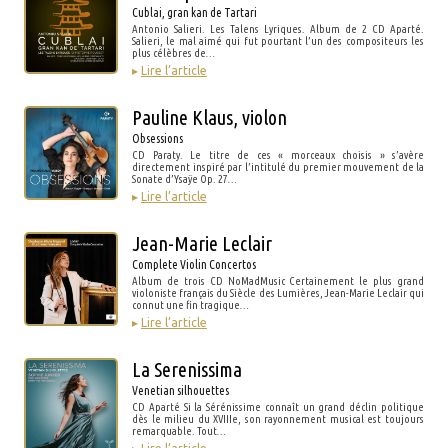
Cublai, gran kan de Tartari
Antonio Salieri. Les Talens Lyriques. Album de 2 CD Aparté.
Salieri, le mal aimé qui fut pourtant l’un des compositeurs les
plus célèbres de…
▸
Lire l’article
Pauline Klaus, violon
Obsessions
CD Paraty. Le titre de ces « morceaux choisis » s’avère
directement inspiré par l’intitulé du premier mouvement de la
Sonate d’Ysaÿe Op. 27…
▸
Lire l’article
Jean-Marie Leclair
Complete Violin Concertos
Album de trois CD NoMadMusic Certainement le plus grand
violoniste français du Siècle des Lumières, Jean-Marie Leclair qui
connut une fin tragique…
▸
Lire l’article
La Serenissima
Venetian silhouettes
CD Aparté Si la Sérénissime connaît un grand déclin politique
dès le milieu du XVIIIe, son rayonnement musical est toujours
remarquable. Tout…