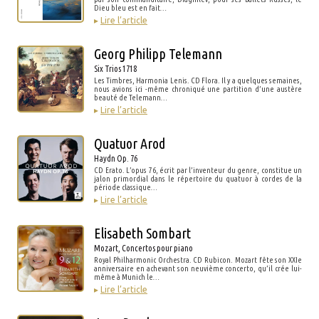
Dieu bleu est en fait…
▸
Lire l’article
Georg Philipp Telemann
Six Trios 1718
Les Timbres, Harmonia Lenis. CD Flora. Il y a quelques semaines,
nous avions ici -même chroniqué une partition d’une austère
beauté de Telemann…
▸
Lire l’article
Quatuor Arod
Haydn Op. 76
CD Erato. L’opus 76, écrit par l’inventeur du genre, constitue un
jalon primordial dans le répertoire du quatuor à cordes de la
période classique…
▸
Lire l’article
Elisabeth Sombart
Mozart, Concertos pour piano
Royal Philharmonic Orchestra. CD Rubicon. Mozart fête son XXIe
anniversaire en achevant son neuvième concerto, qu’il crée lui-
même à Munich le…
▸
Lire l’article