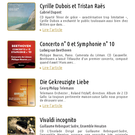
Cyrille Dubois et Tristan Raës
Gabriel Dupont
CD Aparté Ténor de grâce – caractérisation trop limitative –,
Cyrille Dubois a enchanté le public toulousain aussi bien chez
Britten que dans…
▸
Lire l’article
Concerto n° 0 et Symphonie n° 10
Ludwig van Beethoven
Philippe Boaron, Piano. Camerata du Léman. CD Cascavelle.
Beethoven a laissé l’ébauche d’un premier concerto, composé
quand il avait 14 ans avec…
▸
Lire l’article
Die Gekreuzigte Liebe
Georg Philipp Telemann
Telemann Orchester ; Roland Fitzlaff, direction. Album de 2 CD
Gallo. La toujours pertinente maison suisse Gallo nous propose
de découvrir une…
▸
Lire l’article
Vivaldi incognito
Guillaume Rebinguet Sudre, Ensemble Hexaton
CD L’Encelade Dirigé par Guillaume Rebinguet-Sudre,
l’ensemble Hexaton propose une approche très originale