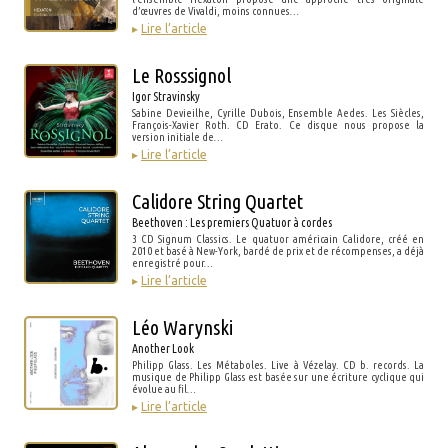
d’œuvres de Vivaldi, moins connues…
▸
Lire l’article
Le Rosssignol
Igor Stravinsky
Sabine Devieilhe, Cyrille Dubois, Ensemble Aedes. Les Siècles,
François-Xavier Roth. CD Erato. Ce disque nous propose la
version initiale de…
▸
Lire l’article
Calidore String Quartet
Beethoven : Les premiers Quatuor à cordes
3 CD Signum Classics. Le quatuor américain Calidore, créé en
2010 et basé à New-York, bardé de prix et de récompenses, a déjà
enregistré pour…
▸
Lire l’article
Léo Warynski
Another Look
Philipp Glass. Les Métaboles. Live à Vézelay. CD b. records. La
musique de Philipp Glass est basée sur une écriture cyclique qui
évolue au fil…
▸
Lire l’article