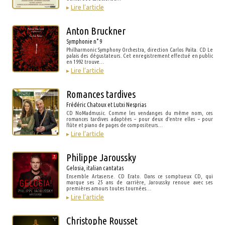
▸
Lire l’article
Anton Bruckner
Symphonie n° 9
Philharmonic Symphony Orchestra, direction Carlos Païta. CD Le
palais des dégustateurs. Cet enregistrement effectué en public
en 1992 trouve…
▸
Lire l’article
Romances tardives
Frédéric Chatoux et Lutxi Nesprias
CD NoMadmusic. Comme les vendanges du même nom, ces
romances tardives adaptées – pour deux d’entre elles – pour
flûte et piano de pages de compositeurs…
▸
Lire l’article
Philippe Jaroussky
Gelosia, italian cantatas
Ensemble Artaserse. CD Erato. Dans ce somptueux CD, qui
marque ses 25 ans de carrière, Jaroussky renoue avec ses
premières amours toutes tournées…
▸
Lire l’article
Christophe Rousset