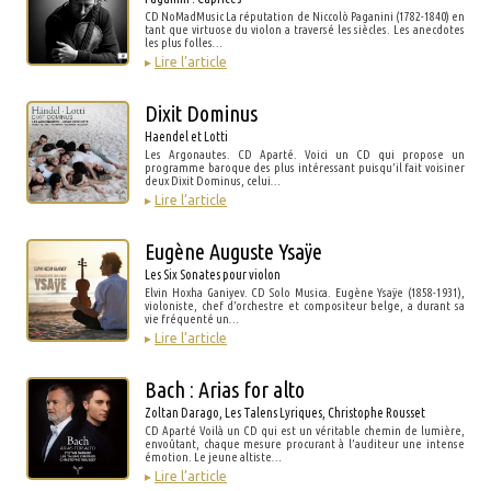
CD NoMadMusic La réputation de Niccolò Paganini (1782-1840) en
tant que virtuose du violon a traversé les siècles. Les anecdotes
les plus folles…
▸
Lire l’article
Dixit Dominus
Haendel et Lotti
Les Argonautes. CD Aparté. Voici un CD qui propose un
programme baroque des plus intéressant puisqu’il fait voisiner
deux Dixit Dominus, celui…
▸
Lire l’article
Eugène Auguste Ysaÿe
Les Six Sonates pour violon
Elvin Hoxha Ganiyev. CD Solo Musica. Eugène Ysaÿe (1858-1931),
violoniste, chef d’orchestre et compositeur belge, a durant sa
vie fréquenté un…
▸
Lire l’article
Bach : Arias for alto
Zoltan Darago, Les Talens Lyriques, Christophe Rousset
CD Aparté Voilà un CD qui est un véritable chemin de lumière,
envoûtant, chaque mesure procurant à l’auditeur une intense
émotion. Le jeune altiste…
▸
Lire l’article