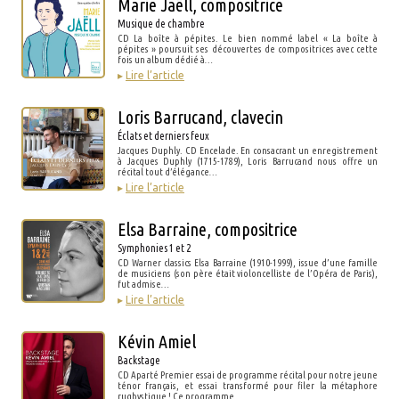
Marie Jaëll, compositrice
Musique de chambre
CD La boîte à pépites. Le bien nommé label « La boîte à
pépites » poursuit ses découvertes de compositrices avec cette
fois un album dédié à…
▸
Lire l’article
Loris Barrucand, clavecin
Éclats et derniers feux
Jacques Duphly. CD Encelade. En consacrant un enregistrement
à Jacques Duphly (1715-1789), Loris Barrucand nous offre un
récital tout d’élégance…
▸
Lire l’article
Elsa Barraine, compositrice
Symphonies 1 et 2
CD Warner classics Elsa Barraine (1910-1999), issue d’une famille
de musiciens (son père était violoncelliste de l’Opéra de Paris),
fut admise…
▸
Lire l’article
Kévin Amiel
Backstage
CD Aparté Premier essai de programme récital pour notre jeune
ténor français, et essai transformé pour filer la métaphore
rugbystique ! Ce programme…