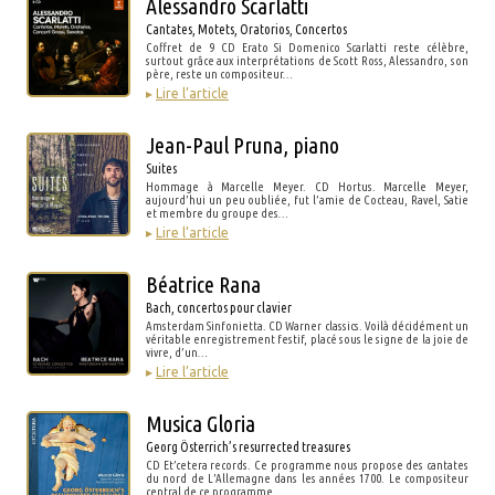
Alessandro Scarlatti
Cantates, Motets, Oratorios, Concertos
Coffret de 9 CD Erato Si Domenico Scarlatti reste célèbre,
surtout grâce aux interprétations de Scott Ross, Alessandro, son
père, reste un compositeur…
▸
Lire l’article
Jean-Paul Pruna, piano
Suites
Hommage à Marcelle Meyer. CD Hortus. Marcelle Meyer,
aujourd’hui un peu oubliée, fut l’amie de Cocteau, Ravel, Satie
et membre du groupe des…
▸
Lire l’article
Béatrice Rana
Bach, concertos pour clavier
Amsterdam Sinfonietta. CD Warner classics. Voilà décidément un
véritable enregistrement festif, placé sous le signe de la joie de
vivre, d’un…
▸
Lire l’article
Musica Gloria
Georg Österrich’s resurrected treasures
CD Et’cetera records. Ce programme nous propose des cantates
du nord de L’Allemagne dans les années 1700. Le compositeur
central de ce programme…