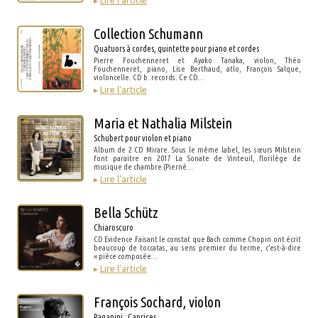
▸
Lire l’article
Collection Schumann
Quatuors à cordes, quintette pour piano et cordes
Pierre Fouchenneret et Ayako Tanaka, violon, Théo
Fouchenneret, piano, Lise Berthaud, atlo, François Salque,
violoncelle. CD b. records. Ce CD…
▸
Lire l’article
Maria et Nathalia Milstein
Schubert pour violon et piano
Album de 2 CD Mirare. Sous le même label, les sœurs Milstein
font paraitre en 2017 La Sonate de Vinteuil, florilège de
musique de chambre (Pierné…
▸
Lire l’article
Bella Schütz
Chiaroscuro
CD Evidence Faisant le constat que Bach comme Chopin ont écrit
beaucoup de toccatas, au sens premier du terme, c’est-à-dire
« pièce composée…
▸
Lire l’article
François Sochard, violon
Paganini : Caprices