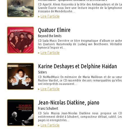
CD Aparté. Alexis Kossenko à la tête des Ambassadeurs et de La
Grande Écurie nous livre une lecture inspirée de la Symphonie
écossaise de Mendelssohn…
▸
Lire l’article
Quatuor Elmire
Beyond the limits
CD Scala Music Derrière ce titre énigmatique d’album se cache
les Quatuors Razumovsky de Ludwig van Beethoven. Véritable
hymne à l’espoir et…
▸
Lire l’article
Karine Deshayes et Delphine Haidan
Sisters
CD NoMadMusic En mémoire de Maria Malibran et de sa sœur
Pauline Viardot, ce CD rassemble des airs remarquables qu’elles
ont interprétés ou auraient…
▸
Lire l’article
Jean-Nicolas Diatkine, piano
Franz Schubert
CD Solo Musica Jean-Nicolas Diatkine nous propose un CD
entièrement dédié à Schubert, compositeur délicat, subtil. Les
pages ici enregistrées…
▸
Lire l’article