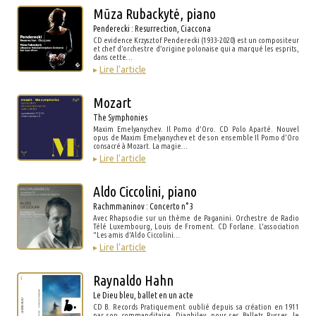
Mūza Rubackytė, piano
Penderecki : Resurrection, Ciaccona
CD evidence Krzysztof Penderecki (1933-2020) est un compositeur
et chef d’orchestre d’origine polonaise qui a marqué les esprits,
dans cette…
▸
Lire l’article
Mozart
The Symphonies
Maxim Emelyanychev. Il Pomo d’Oro. CD Polo Aparté. Nouvel
opus de Maxim Emelyanychev et de son ensemble Il Pomo d’Oro
consacré à Mozart. La magie…
▸
Lire l’article
Aldo Ciccolini, piano
Rachmmaninov : Concerto n° 3
Avec Rhapsodie sur un thème de Paganini. Orchestre de Radio
Télé Luxembourg, Louis de Froment. CD Forlane. L'association
"Les amis d'Aldo Ciccolini…
▸
Lire l’article
Raynaldo Hahn
Le Dieu bleu, ballet en un acte
CD B. Records Pratiquement oublié depuis sa création en 1911
par son commanditaire, Diaghilev, pour ses Ballets Russes, le