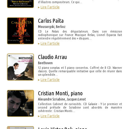
d’illustres compositeurs. Ce qui…
▸
Lire l’article
Carlos Païta
Moussorgski, Berlioz
CD Le Palais des dégustateurs. Dans son émission
radiophonique sur France Musique Relax, Lionel Esparza fait
entendre régulièrement des « disques…
▸
Lire l’article
Claudio Arrau
Beethoven
12 piano sonatas et 5 piano concertos. Coffret de 8 CD. Warner
classics. Quelle remarquable initiative que celle de réunir dans
un splendide…
▸
Lire l’article
Cristian Monti, piano
Alexandre Scriabine, Jacques Lenot
Collection Cabinet de curiosités. CD Galaxie - Y Le premier et
second prélude de Scriabine sont abordés de manière
cohérente : Cristian Monti…
▸
Lire l’article