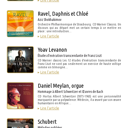
▸
Lire l’article
Ravel, Daphnis et Chloé
Aziz Shokhakimov
Orchestre Philharmonique de Strasbourg. CD Warner Classics. Un
discours qui au départ met un certain temps à se mettre en
place : une introduction…
▸
Lire l’article
Yoav Levanon
Études d'exécution transcendante de Franz Liszt
CD Warner classics Les 12 études d'exécution transcendante de
Franz Liszt ne sont pas seulement un exercice de haute voltige
comme en témoigne…
▸
Lire l’article
Daniel Meylan, orgue
Hommage à Albert Schweitzer et Œuvres de Bach
CD Hortus Albert Schweitzer (1875-1965) est une personnalité
marquante par sa polyvalence. Médecin, il a œuvré par son œuvre
humanitaire en Afrique…
▸
Lire l’article
Schubert
Mélodies oubliées