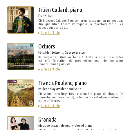
Titien Collard, piano
Franz Liszt
CD Indesens Calliope Pour son premier album, on ne peut pas
dire que Titien Collard s’attaque à un répertoire facile. Ces
pages pour piano de…
▸
Lire l’article
Octuors
Félix Mendelssohn, George Enescu
Belcea Quartet ; Quatuor Ébène. CD Erato. Si le quatuor à cordes
est une formation de prédilection pour de nombreux
compositeurs à partir de…
▸
Lire l’article
Francis Poulenc, piano
Poulenc plays Poulenc and Satie
CD Somm recordings Dès la première plage du disque, (le
concerto pour deux pianos), le tempo pris est vif, sans s’alanguir.
Ici, les affèteries…
▸
Lire l’article
Granada
Musique espagnole pour violon et piano