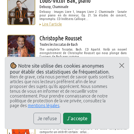
Louis-Victor Bak, piano
Debussy, Chaminade
Debussy : Images Livre 1, Images Livre 2. Chaminade : Sonate
pour piano en do mineur, Op. 21. Six études de concert,
Impromptu. CD Indésens Calliope…
▸
Lire l’article
Christophe Rousset
Toutes les toccatas de Bach
The complete Toccatas. Bach. CD Aparté. Voilà un nouvel
enregistrement de Christophe Rousset qui nous plonge dans
l’univers de Bach avec comme…
▸
Lire l’article
Notre site utilise des cookies anonymes
pour établir des statistiques de fréquentation.
L’Alto lyrique
Rien de grave, cela nous permet de savoir quels sont les
articles que nos lecteurs préfèrent afin de leur
Loan Cazal, altiste
proposer des sujets qu'ils apprécient. Nous sommes
CD Klarthe Loan Cazal est un jeune altiste français de 26 ans qui
tenus de vous en informer et de recueillir votre
« s’emploie à donner à son instrument le plus grand
rayonnement possible…
consentement. Pour prendre connaissance de notre
▸
Lire l’article
politique de protection de la vie privée, consultez la
page des
mentions légales
.
Rita Strohl
Je refuse
J'accepte
Une compositrice de la démesure
Musique de chambre. CD La boîte à pépites. Ce panorama
consacré à la musique de chambre de cette compositrice
comporte un intérêt certain : celui…