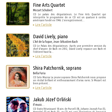
Fine Arts Quartet
Mozart Schubert
CD Le palais des dégustateurs. Le Fine Arts Quartet qui
interprète le programme de ce CD est un quatuor à cordes
américain fondé en 1946. L’enregistrement…
▸
Lire l’article
David Lively, piano
L’Art de la fugue, Jean-Sébastien Bach
CD Le Palais des dégustateurs. Après une première version du
chef-d’œuvre de Bach en 2012, David Lively repasse son Bach et
l’obtient haut la…
▸
Lire l’article
Shira Patchornik, soprano
Bella Furia
CD Solo Musica La jeune soprano Shira Patchornik nous propose
un récital brillant et enthousiasmant d’arias rares. Si Mozart est
bien présent…
▸
Lire l’article
Jakub Józef Orliński
If music…
CD Erato Réunissant 18 airs de Purcell (9), Johann Joseph Fux (1),
Haendel (7) et Bach (1), ce CD est une illustration du baroque