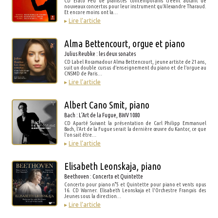
CD Erato Peu de pianistes contemporains créent autant de
nouveaux concertos pour leur instrument qu’Alexandre Tharaud.
Et encore moins ont la…
▸
Lire l’article
Alma Bettencourt, orgue et piano
Julius Reubke : les deux sonates
CD Label Rocamadour Alma Bettencourt, jeune artiste de 21 ans,
suit un double cursus d’enseignement du piano et de l’orgue au
CNSMD de Paris…
▸
Lire l’article
Albert Cano Smit, piano
Bach : L’Art de la Fugue, BWV 1080
CD Aparté Suivant la présentation de Carl Philipp Emmanuel
Bach, l’Art de la Fugue serait la dernière œuvre du Kantor, ce que
l’on sait être…
▸
Lire l’article
Elisabeth Leonskaja, piano
Beethoven : Concerto et Quintette
Concerto pour piano n°5 et Quintette pour piano et vents opus
16. CD Warner. Elisabeth Leonskaja et l'Orchestre Français des
Jeunes sous la direction…
▸
Lire l’article