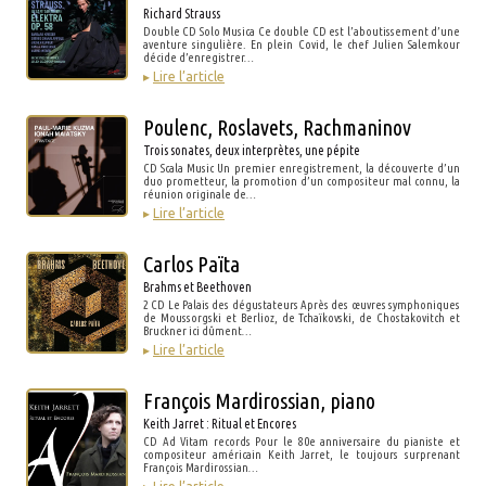
Richard Strauss
Double CD Solo Musica Ce double CD est l’aboutissement d’une
aventure singulière. En plein Covid, le chef Julien Salemkour
décide d’enregistrer…
▸
Lire l’article
Poulenc, Roslavets, Rachmaninov
Trois sonates, deux interprètes, une pépite
CD Scala Music Un premier enregistrement, la découverte d’un
duo prometteur, la promotion d’un compositeur mal connu, la
réunion originale de…
▸
Lire l’article
Carlos Païta
Brahms et Beethoven
2 CD Le Palais des dégustateurs Après des œuvres symphoniques
de Moussorgski et Berlioz, de Tchaïkovski, de Chostakovitch et
Bruckner ici dûment…
▸
Lire l’article
François Mardirossian, piano
Keith Jarret : Ritual et Encores
CD Ad Vitam records Pour le 80e anniversaire du pianiste et
compositeur américain Keith Jarret, le toujours surprenant
François Mardirossian…