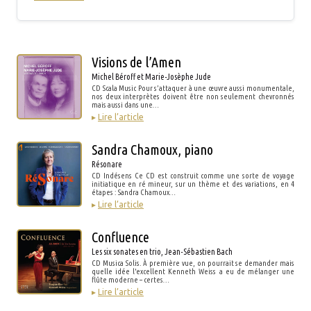
Visions de l’Amen
Michel Béroff et Marie-Josèphe Jude
CD Scala Music Pour s’attaquer à une œuvre aussi monumentale,
nos deux interprètes doivent être non seulement chevronnés
mais aussi dans une…
▸
Lire l’article
Sandra Chamoux, piano
Résonare
CD Indésens Ce CD est construit comme une sorte de voyage
initiatique en ré mineur, sur un thème et des variations, en 4
étapes : Sandra Chamoux…
▸
Lire l’article
Confluence
Les six sonates en trio, Jean-Sébastien Bach
CD Musica Solis. À première vue, on pourrait se demander mais
quelle idée l'excellent Kenneth Weiss a eu de mélanger une
flûte moderne – certes…
▸
Lire l’article