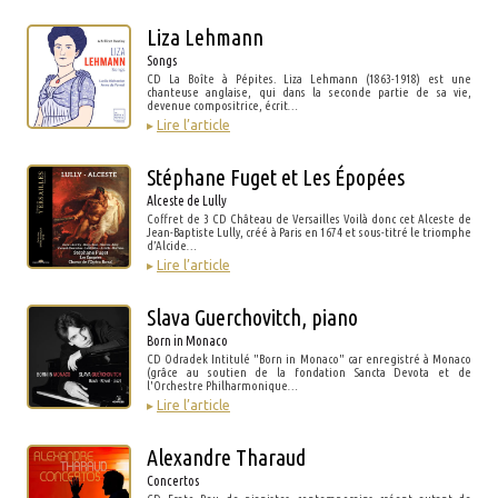
Liza Lehmann
Songs
CD La Boîte à Pépites. Liza Lehmann (1863-1918) est une
chanteuse anglaise, qui dans la seconde partie de sa vie,
devenue compositrice, écrit…
▸
Lire l’article
Stéphane Fuget et Les Épopées
Alceste de Lully
Coffret de 3 CD Château de Versailles Voilà donc cet Alceste de
Jean-Baptiste Lully, créé à Paris en 1674 et sous-titré le triomphe
d’Alcide…
▸
Lire l’article
Slava Guerchovitch, piano
Born in Monaco
CD Odradek Intitulé "Born in Monaco" car enregistré à Monaco
(grâce au soutien de la fondation Sancta Devota et de
l'Orchestre Philharmonique…
▸
Lire l’article
Alexandre Tharaud
Concertos