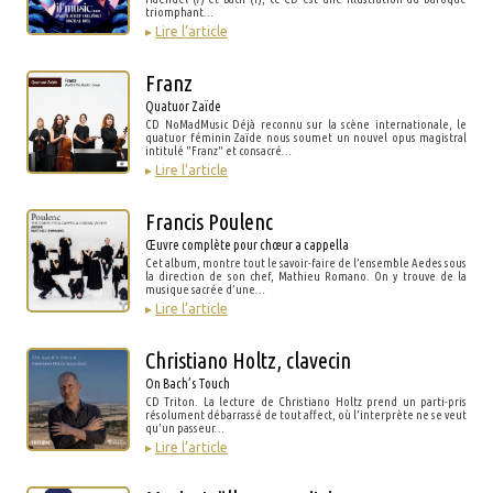
triomphant…
▸
Lire l’article
Franz
Quatuor Zaïde
CD NoMadMusic Déjà reconnu sur la scène internationale, le
quatuor féminin Zaïde nous soumet un nouvel opus magistral
intitulé "Franz" et consacré…
▸
Lire l’article
Francis Poulenc
Œuvre complète pour chœur a cappella
Cet album, montre tout le savoir-faire de l’ensemble Aedes sous
la direction de son chef, Mathieu Romano. On y trouve de la
musique sacrée d’une…
▸
Lire l’article
Christiano Holtz, clavecin
On Bach’s Touch
CD Triton. La lecture de Christiano Holtz prend un parti-pris
résolument débarrassé de tout affect, où l’interprète ne se veut
qu’un passeur…
▸
Lire l’article