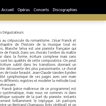
Accueil
Opéras
Concerts
Discographies
es Dégustateurs
 au crépuscule du romantisme. César Franck et
chapitre de l’histoire de la musique tout en
s. Blanche Selva est une pianiste française qui
re de Franck. Dans ses chorals l’ombre du maître
ur dans la forme, écriture complexe mais sans
 sont les qualités de cette compositrice. On peut
écriture subtil dans les transitions donnant un
. Une découverte des plus passionnante. Le choral
iples de toute beauté. Jean-Claude Vanden Eynden
 côté symphonique de ces pages avec une main
s différents registres et modeler la mélodie tout
nécessaire.
e Franck (pièce maîtresse de ce programme) est
to
systématique,
mais nous ne sommes ni dans
hétique surjouée de la part du pianiste. Instants
ternent brillamment le triptyque. Un parti-pris
entre un Bertrand Chamayou (très cérébral) et un