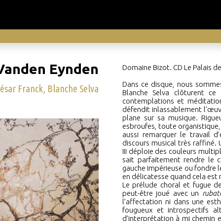
Vanden Eynden
Domaine Bizot. CD Le Palais d
Dans ce disque, nous sommes
ésar Franck, Blanche Selva
Blanche Selva clôturent ce 
contemplations et méditation
défendit inlassablement l’œuv
plane sur sa musique. Rigue
esbroufes, toute organistique,
aussi remarquer le travail d’
discours musical très raffiné
III déploie des couleurs mult
sait parfaitement rendre le
gauche impérieuse ou fondre le
en délicatesse quand cela est 
Le prélude choral et fugue d
peut-être joué avec un
ruba
l’affectation ni dans une est
fougueux et introspectifs al
d’interprétation à mi chemin 