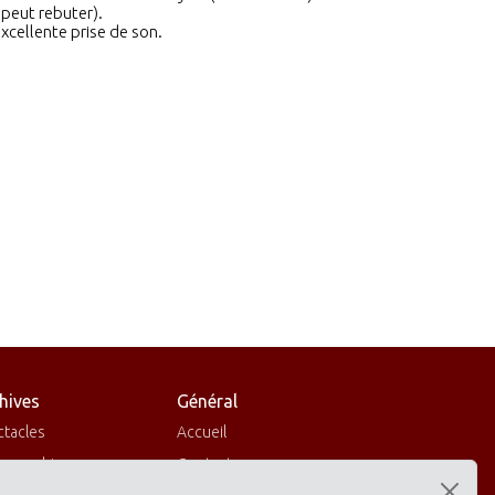
 peut rebuter).
xcellente prise de son.
hives
Général
ctacles
Accueil
cographies
Contactez-nous