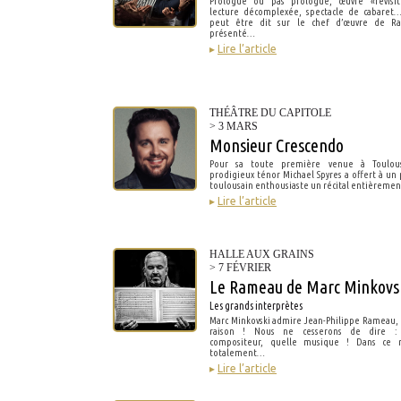
Prologue ou pas prologue, œuvre «revisit
lecture décomplexée, spectacle de cabaret
peut être dit sur le chef d’œuvre de R
présenté…
▸
Lire l’article
THÉÂTRE DU CAPITOLE
> 3 MARS
Monsieur Crescendo
Pour sa toute première venue à Toulou
prodigieux ténor Michael Spyres a offert à un 
toulousain enthousiaste un récital entièreme
▸
Lire l’article
HALLE AUX GRAINS
> 7 FÉVRIER
Le Rameau de Marc Minkovs
Les grands interprètes
Marc Minkovski admire Jean-Philippe Rameau, e
raison ! Nous ne cesserons de dire :
compositeur, quelle musique ! Dans ce ré
totalement…
▸
Lire l’article