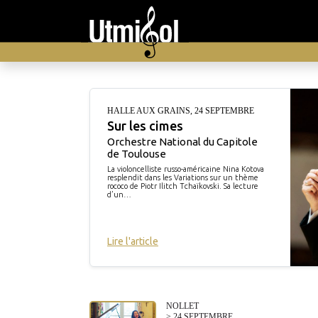
HALLE AUX GRAINS
,
24 SEPTEMBRE
Sur les cimes
Orchestre National du Capitole
de Toulouse
La violoncelliste russo-américaine Nina Kotova
resplendit dans les Variations sur un thème
rococo de Piotr Ilitch Tchaïkovski. Sa lecture
d’un…
Lire l'article
NOLLET
> 24 SEPTEMBRE