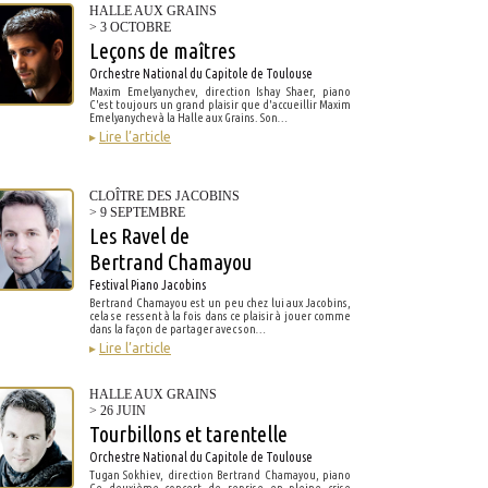
HALLE AUX GRAINS
> 3 OCTOBRE
Leçons de maîtres
Orchestre National du Capitole de Toulouse
Maxim Emelyanychev, direction Ishay Shaer, piano
C'est toujours un grand plaisir que d'accueillir Maxim
Emelyanychev à la Halle aux Grains. Son…
▸
Lire l’article
CLOÎTRE DES JACOBINS
> 9 SEPTEMBRE
Les Ravel de
Bertrand Chamayou
Festival Piano Jacobins
Bertrand Chamayou est un peu chez lui aux Jacobins,
cela se ressent à la fois dans ce plaisir à jouer comme
dans la façon de partager avec son…
▸
Lire l’article
HALLE AUX GRAINS
> 26 JUIN
Tourbillons et tarentelle
Orchestre National du Capitole de Toulouse
Tugan Sokhiev, direction Bertrand Chamayou, piano