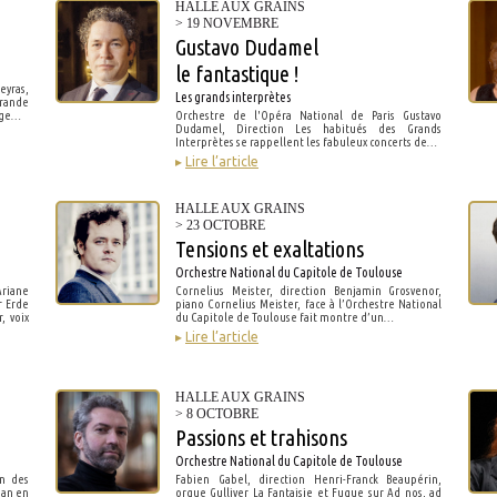
HALLE AUX GRAINS
> 19 NOVEMBRE
Gustavo Dudamel
le fantastique !
yras,
Les grands interprètes
rande
rige…
Orchestre de l'Opéra National de Paris Gustavo
Dudamel, Direction Les habitués des Grands
Interprètes se rappellent les fabuleux concerts de…
▸
Lire l’article
HALLE AUX GRAINS
> 23 OCTOBRE
Tensions et exaltations
Orchestre National du Capitole de Toulouse
riane
Cornelius Meister, direction Benjamin Grosvenor,
r Erde
piano Cornelius Meister, face à l’Orchestre National
, voix
du Capitole de Toulouse fait montre d’un…
▸
Lire l’article
HALLE AUX GRAINS
> 8 OCTOBRE
Passions et trahisons
Orchestre National du Capitole de Toulouse
n des
Fabien Gabel, direction Henri-Franck Beaupérin,
man en
orgue Gulliver La Fantaisie et Fugue sur Ad nos, ad