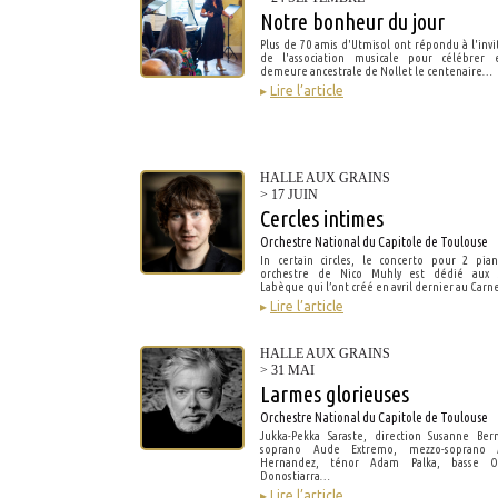
Notre bonheur du jour
Plus de 70 amis d'Utmisol ont répondu à l'invi
de l'association musicale pour célébrer 
demeure ancestrale de Nollet le centenaire…
▸
Lire l’article
HALLE AUX GRAINS
> 17 JUIN
Cercles intimes
Orchestre National du Capitole de Toulouse
In certain circles, le concerto pour 2 pia
orchestre de Nico Muhly est dédié aux 
Labèque qui l’ont créé en avril dernier au Car
▸
Lire l’article
HALLE AUX GRAINS
> 31 MAI
Larmes glorieuses
Orchestre National du Capitole de Toulouse
Jukka-Pekka Saraste, direction Susanne Ber
soprano Aude Extremo, mezzo-soprano 
Hernandez, ténor Adam Palka, basse O
Donostiarra…
▸
Lire l’article