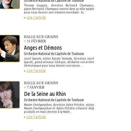
Orchestre National du Capitole de Toulouse
Thomas Guggeis, direction Bertrand Chamayou,
piano Bertrand Chamayou revient dans sa ville natale
pour nous donner une création mondiale : le…
▸
Lire l’article
HALLE AUX GRAINS
> 11 FÉVRIER
Anges et Démons
Orchestre National du Capitole de Toulouse
Josef Spacek, violon Kazuki Yamada, direction Josef
Spacek, grand virtuose tchèque, déchaîne son archet
démoniaque pour nous donner une vision…
▸
Lire l’article
HALLE AUX GRAINS
> 7 JANVIER
De la Seine au Rhin
Orchestre National du Capitole de Toulouse
Maxim Emelyanychev, direction Aylen Pritchin, violon
Maxim Emelyanychev et Aylen Pritchin s’étaient déjà
produits en mars dernier à la Halle…
▸
Lire l’article