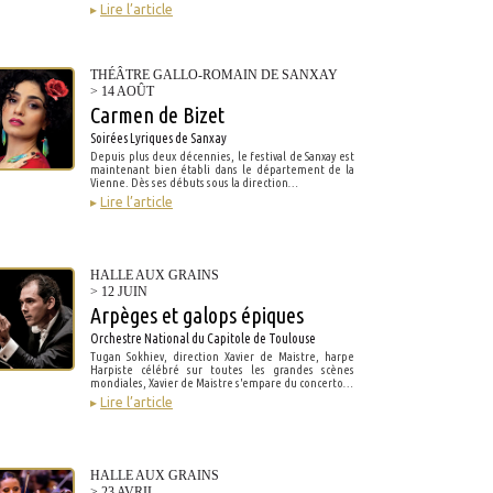
▸
Lire l’article
THÉÂTRE GALLO-ROMAIN DE SANXAY
> 14 AOÛT
Carmen de Bizet
Soirées Lyriques de Sanxay
Depuis plus deux décennies, le festival de Sanxay est
maintenant bien établi dans le département de la
Vienne. Dès ses débuts sous la direction…
▸
Lire l’article
HALLE AUX GRAINS
> 12 JUIN
Arpèges et galops épiques
Orchestre National du Capitole de Toulouse
Tugan Sokhiev, direction Xavier de Maistre, harpe
Harpiste célébré sur toutes les grandes scènes
mondiales, Xavier de Maistre s'empare du concerto…
▸
Lire l’article
HALLE AUX GRAINS
> 23 AVRIL