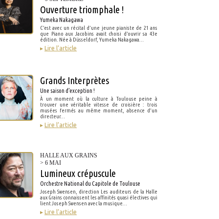
Ouverture triomphale !
Yumeka Nakagawa
C’est avec un récital d’une jeune pianiste de 21 ans
que Piano aux Jacobins avait choisi d’ouvrir sa 43e
édition. Née à Düsseldorf, Yumeka Nakagawa…
▸
Lire l’article
Grands Interprètes
Une saison d’exception !
À un moment où la culture à Toulouse peine à
trouver une véritable vitesse de croisière : trois
musées fermés au même moment, absence d’un
directeur…
▸
Lire l’article
HALLE AUX GRAINS
> 6 MAI
Lumineux crépuscule
Orchestre National du Capitole de Toulouse
Joseph Swensen, direction Les auditeurs de la Halle
aux Grains connaissent les affinités quasi électives qui
lient Joseph Swensen avec la musique…
▸
Lire l’article