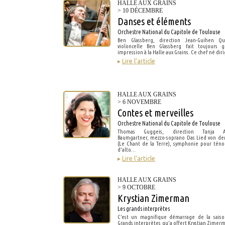
HALLE AUX GRAINS
> 10 DÉCEMBRE
Danses et éléments
Orchestre National du Capitole de Toulouse
Ben Glassberg, direction Jean-Guihen Que
violoncelle Ben Glassberg fait toujours g
impression à la Halle aux Grains. Ce chef né di
▸
Lire l’article
HALLE AUX GRAINS
> 6 NOVEMBRE
Contes et merveilles
Orchestre National du Capitole de Toulouse
Thomas Guggeis, direction Tanja A
Baumgartner, mezzo-soprano Das Lied von de
(Le Chant de la Terre), symphonie pour ténor
d’alto…
▸
Lire l’article
HALLE AUX GRAINS
> 9 OCTOBRE
Krystian Zimerman
Les grands interprètes
C’est un magnifique démarrage de la saiso
Grands interprètes qu’a offert Krystian Zimer