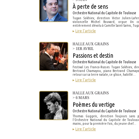
À perte de sens
Orchestre National du Capitole de Toulouse
Tugan Sokhiev, direction Victor Julien-Lafer
violoncelle Michel Bouvard, orgue Un co
entièrement dévolu à Camille Saint-Saëns, Tu
▸
Lire l’article
HALLE AUX GRAINS
> 1ER AVRIL
Passions et destin
Orchestre National du Capitole de Toulouse
Festival Les Franco-Russes Tugan Sokhiev, dir
Bertrand Chamayou, piano Bertrand Chamayo
retour sur sa terre natale, se glisse, habillé…
▸
Lire l’article
HALLE AUX GRAINS
> 6 MARS
Poèmes du vertige
Orchestre National du Capitole de Toulouse
Thomas Guggeis, direction Toujours sans p
l’Orchestre National du Capitole de Toulous
mains, pour la première fois, du jeune chef…
▸
Lire l’article