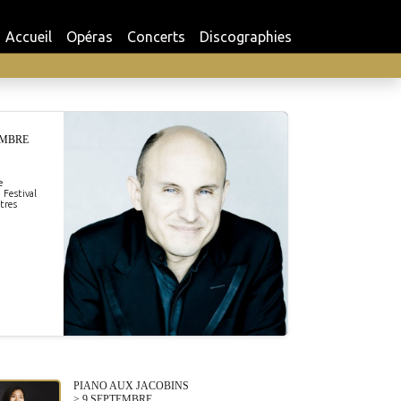
Accueil
Opéras
Concerts
Discographies
EMBRE
e
 Festival
tres
PIANO AUX JACOBINS
> 9 SEPTEMBRE