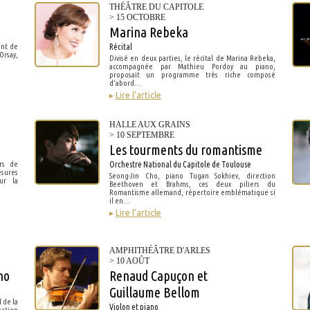
THÉÂTRE DU CAPITOLE
> 15 OCTOBRE
Marina Rebeka
ent de
Récital
Orsay,
Divisé en deux parties, le récital de Marina Rebeka,
accompagnée par Mathieu Pordoy au piano,
proposait un programme très riche composé
d’abord…
▸
Lire l’article
HALLE AUX GRAINS
> 10 SEPTEMBRE
Les tourments du romantisme
rs de
Orchestre National du Capitole de Toulouse
esures
Seong-Jin Cho, piano Tugan Sokhiev, direction
ur la
Beethoven et Brahms, ces deux piliers du
Romantisme allemand, répertoire emblématique si
il en…
▸
Lire l’article
AMPHITHÉÂTRE D'ARLES
> 10 AOÛT
no
Renaud Capuçon et
Guillaume Bellom
l de la
Violon et piano