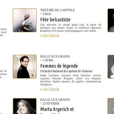
THÉÂTRE DU CAPITOLE
> 9 MAI
Fête belcantiste
Très attendu, le récital placé sous le signe du
belcanto qui devait réunir le confirmé Lawrence
ction
Brownlee et le jeune Levy Sekgapane s’est révélé…
 pour
dans…
▸
Lire l’article
HALLE AUX GRAINS
> 2 AVRIL
Femmes de légende
mer le
Orchestre National du Capitole de Toulouse
scène
Anaïs Constans, soprano Aude Extremo, mezzo-
tte…
soprano François Rougier, ténor Leo Hussain,
direction Quatre œuvres de quatre compositrices
françaises…
▸
Lire l’article
HALLE AUX GRAINS
> 25 FÉVRIER
Marta Argerich et