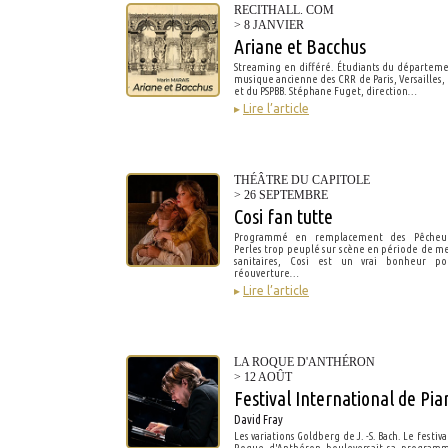
RECITHALL. COM
> 8 JANVIER
Ariane et Bacchus
Streaming en différé. Étudiants du départem
musique ancienne des CRR de Paris, Versailles, 
et du PSPBB. Stéphane Fuget, direction…
▸
Lire l’article
THÉÂTRE DU CAPITOLE
> 26 SEPTEMBRE
Cosi fan tutte
Programmé en remplacement des Pêcheu
Perles trop peuplé sur scène en période de m
sanitaires, Cosi est un vrai bonheur po
réouverture…
▸
Lire l’article
LA ROQUE D'ANTHÉRON
> 12 AOÛT
Festival International de Pia
David Fray
Les variations Goldberg de J. -S. Bach. Le festiva