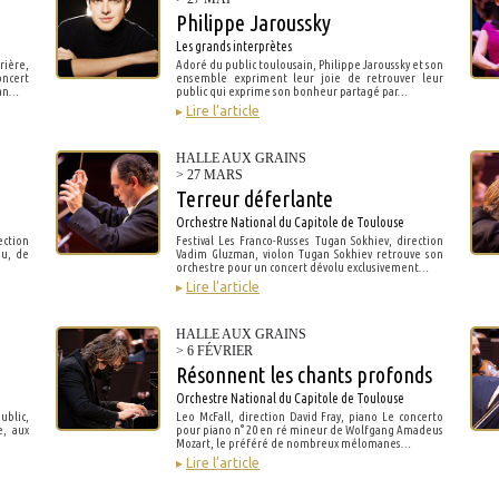
Philippe Jaroussky
Les grands interprètes
rière,
Adoré du public toulousain, Philippe Jaroussky et son
ncert
ensemble expriment leur joie de retrouver leur
gan…
public qui exprime son bonheur partagé par…
▸
Lire l’article
HALLE AUX GRAINS
> 27 MARS
Terreur déferlante
Orchestre National du Capitole de Toulouse
ection
Festival Les Franco-Russes Tugan Sokhiev, direction
u, de
Vadim Gluzman, violon Tugan Sokhiev retrouve son
orchestre pour un concert dévolu exclusivement…
▸
Lire l’article
HALLE AUX GRAINS
> 6 FÉVRIER
Résonnent les chants profonds
Orchestre National du Capitole de Toulouse
ublic,
Leo McFall, direction David Fray, piano Le concerto
e, aux
pour piano n° 20 en ré mineur de Wolfgang Amadeus
Mozart, le préféré de nombreux mélomanes…
▸
Lire l’article