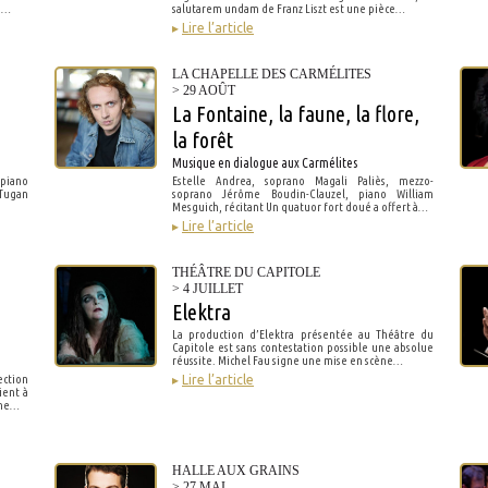
e…
salutarem undam de Franz Liszt est une pièce…
▸
Lire l’article
LA CHAPELLE DES CARMÉLITES
> 29 AOÛT
La Fontaine, la faune, la flore,
la forêt
Musique en dialogue aux Carmélites
 piano
Estelle Andrea, soprano Magali Paliès, mezzo-
 Tugan
soprano Jérôme Boudin-Clauzel, piano William
Mesguich, récitant Un quatuor fort doué a offert à…
▸
Lire l’article
THÉÂTRE DU CAPITOLE
> 4 JUILLET
Elektra
La production d’Elektra présentée au Théâtre du
Capitole est sans contestation possible une absolue
réussite. Michel Fau signe une mise en scène…
ction
▸
Lire l’article
ient à
ième…
HALLE AUX GRAINS
> 27 MAI