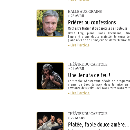
HALLE AUX GRAINS
> 23 AVRIL
Prières ou confessions
Orchestre National du Capitole de Toulouse
David Fray, piano Frank Beermann, dire
Empreint d’une douce majesté, le concerto
piano n° 21 de en Ut majeur de Mozart trouve 
▸
Lire l’article
THÉÂTRE DU CAPITOLE
> 24 AVRIL
Une Jenufa de feu !
Christophe Ghristi avait décidé de program
drame de Leos Janacek dans la mise en 
écrasante de Nicolas Joël. Nous retrouvons ce
▸
Lire l’article
THÉÂTRE DU CAPITOLE
> 22 MARS
Platée, fable douce amère…