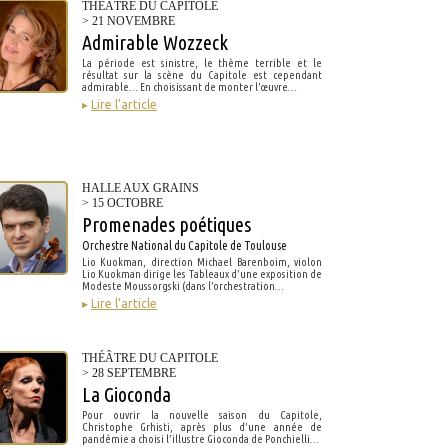
THÉÂTRE DU CAPITOLE
> 21 NOVEMBRE
Admirable Wozzeck
La période est sinistre, le thème terrible et le
résultat sur la scène du Capitole est cependant
admirable… En choisissant de monter l’œuvre…
▸
Lire l’article
HALLE AUX GRAINS
> 15 OCTOBRE
Promenades poétiques
Orchestre National du Capitole de Toulouse
Lio Kuokman, direction Michael Barenboim, violon
Lio Kuokman dirige les Tableaux d’une exposition de
Modeste Moussorgski (dans l’orchestration…
▸
Lire l’article
THÉÂTRE DU CAPITOLE
> 28 SEPTEMBRE
La Gioconda
Pour ouvrir la nouvelle saison du Capitole,
Christophe Grhisti, après plus d’une année de
pandémie a choisi l’illustre Gioconda de Ponchielli…