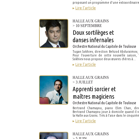
proposant un programme d’une extraordinair
▸
Lire l’article
HALLE AUX GRAINS
> 10 SEPTEMBRE
Doux sortilèges et
danses infernales
Orchestre National du Capitole de Toulouse
Tugan Sokhiev, direction Behzod Abduraimov,
Pour l'ouverture de cette nouvelle saison,
Sokhiev nous propose deux œuvres chères à…
▸
Lire l’article
HALLE AUX GRAINS
> 3 JUILLET
Apprenti sorcier et
maîtres magiciens
Orchestre National du Capitole de Toulouse
Bertrand Chamayou, piano Elim Chan, dire
Bertrand Chamayou joue à domicile quand il v
la Halle aux Grains. Très à l'aise dans le cinqu
▸
Lire l’article
HALLE AUX GRAINS
> 5 JUIN