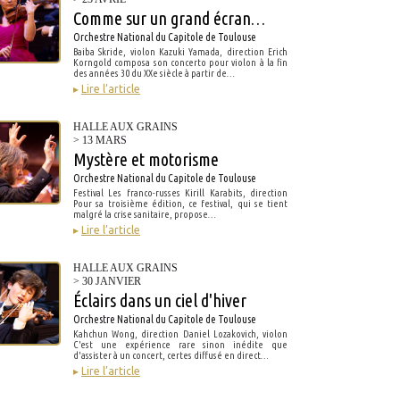
Comme sur un grand écran…
Orchestre National du Capitole de Toulouse
Baiba Skride, violon Kazuki Yamada, direction Erich
Korngold composa son concerto pour violon à la fin
des années 30 du XXe siècle à partir de…
▸
Lire l’article
HALLE AUX GRAINS
> 13 MARS
Mystère et motorisme
Orchestre National du Capitole de Toulouse
Festival Les franco-russes Kirill Karabits, direction
Pour sa troisième édition, ce festival, qui se tient
malgré la crise sanitaire, propose…
▸
Lire l’article
HALLE AUX GRAINS
> 30 JANVIER
Éclairs dans un ciel d'hiver
Orchestre National du Capitole de Toulouse
Kahchun Wong, direction Daniel Lozakovich, violon
C'est une expérience rare sinon inédite que
d'assister à un concert, certes diffusé en direct…
▸
Lire l’article