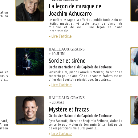
La leçon de musique de
Joachim Achucarro
tation
en sa
Le maître espagnol a offert au public toulousain un
récital magistral, véritable leçon de piano, de
musique et de vie ! Une leçon de piano
incontestable…
▸
Lire l’article
HALLE AUX GRAINS
> 10 JUIN
Sorcier et sirène
Orchestre National du Capitole de Toulouse
nos et
Sunwook Kim, piano Cornelius Meister, direction Le
sœurs
concerto pour piano n°2 de Johannes Brahms est un
negie…
pilier du répertoire pianistique. En quatre…
▸
Lire l’article
HALLE AUX GRAINS
> 26 MAI
Mystère et fracas
Orchestre National du Capitole de Toulouse
nhard,
Ryan Bancroft, direction Benjamin Beilman, violon Le
Airam
concerto pour violon de Benjamin Britten fait partie
rfeon
de ces partitions majeures pour le…
▸
Lire l’article