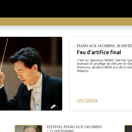
PIANO AUX JACOBINS
,
30 SEPT
Feu d’artifice final
C’est au rigoureux Nelson Goerner qu
revenait le privilège de clôturer le 43e
Piano aux Jacobins dédié aux deux maî
disparus…
Lire l'article
FESTIVAL PIANO AUX JACOBINS
> 22 SEPTEMBRE