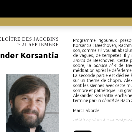
CLOÎTRE DES JACOBINS
Programme rigoureux, presq
> 21 SEPTEMBRE
Korsantia
:
Beethoven, Rachman
son, comme s’il voulait absol
ander Korsantia
de vagues, de tempêtes. Il y
Eroica
de Beethoven. Cette pa
sobre, la
Sonate
n°
4
de Bee
méditation après le déferleme
La seconde partie est dédiée
sur un thème de Chopin. Alex
sont les siennes avec cette mus
sombre et pathétique
:
un gra
Alexander Korsantia enchaîne 
termine par un
choral
de Bach
:
Marc Laborde
Publié le 22/09/2011 à 16:04, mis à jour 