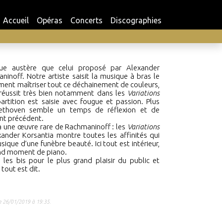
Accueil
Opéras
Concerts
Discographies
ue austère que celui proposé par Alexander
inoff. Notre artiste saisit la musique à bras le
ument maîtriser tout ce déchainement de couleurs,
 réussit très bien notamment dans les
Variations
rtition est saisie avec fougue et passion. Plus
thoven semble un temps de réflexion et de
nt précédent.
 à une œuvre rare de Rachmaninoff
:
les
Variations
ander Korsantia montre toutes les affinités qui
ique d’une funèbre beauté. Ici tout est intérieur,
nd moment de piano.
les bis pour le plus grand plaisir du public et
tout est dit.
le 26/01/2019 à 19:35.