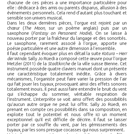
chacune de ces pièces a une importance particulière pour
elle
:
dédicace à des amis ou parents disparus, allusion à des
évènements personnels. Cela rend d’autant plus touchant et
sensible son univers musical.
Dans les deux dernières pièces, l’orgue est rejoint par un
chœur (
The Moon
, sur un poème anglais) puis par un
saxophone (
Fantasy on Personent Hodie
). On se laisse à
nouveau porter par la fraîcheur du langage et des sonorités.
Le saxophone, rarement associé à l’orgue, apporte une
poésie particulière et une autre dimension à l’ensemble.
Il faut cependant évoquer plus en détail la suite
Kotura – Herr
der Winde.
Sally Jo Rüedi a composé cette œuvre pour l’orgue
Metzler (2011) de la
Stadtkirche
de la ville suisse Bienne. Cet
instrument possède quatre claviers manuel dont un présente
une caractéristique totalement inédite. Grâce à divers
mécanismes, l’organiste peut faire varier la pression de l’air
qui fait jouer les tuyaux, provoquant ainsi des effets sonores
totalement inouïs. Il peut aussi faire entendre le bruit du vent
qui s’échappe du sommier, véritable respiration de
l’instrument. L’interprète se voit ainsi offert des possibilités
qu’aucun autre orgue ne peut lui offrir. Sally Jo Rüedi, en
prenant en compte ces possibilités dans sa composition, en
exploite tout le potentiel et nous offre ici un moment
exceptionnel qu’il est difficile de décrire. Il faut se laisser
porter par ce souffle du vent, par les gémissements des
tuyaux, par les sons presque cocasses qui nous surprennent.