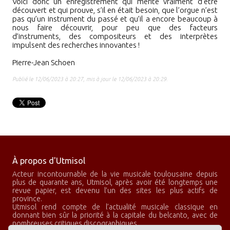
Voici donc un enregistrement qui mérite vraiment d’être
découvert et qui prouve, s’il en était besoin, que l’orgue n’est
pas qu’un instrument du passé et qu’il a encore beaucoup à
nous faire découvrir, pour peu que des facteurs
d’instruments, des compositeurs et des interprètes
impulsent des recherches innovantes
!
Pierre-Jean Schoen
Publié le 12/06/2023 à 20:27, mis à jour le 12/06/2023 à 20:29.
À propos d'Utmisol
Acteur incontournable de la vie musicale toulousaine depuis
plus de quarante ans, Utmisol, après avoir été longtemps une
revue papier, est devenu l’un des sites les plus actifs de
province.
Utmisol rend compte de l’actualité musicale classique en
donnant bien sûr la priorité à la capitale du belcanto, avec de
nombreuses critiques discographiques.