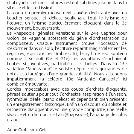
chatoyantes et multicolores restent sublimes jusque dans la
vitesse et les fortissimi
!
La coda du premier mouvement s’avère déchirante avec un
toucher sensuel et délicat soulignant tout le lyrisme de
l’œuvre, un lyrisme particulièrement éloquent dans le 3e
mouvement, bouleversant.
La Rhapsodie, géniales variations sur le 24ie Caprice pour
violon de Paganini, attestent du génie d’orchestration du
compositeur. Chaque instrument trouve l’occasion de
s’exprimer dans un solo, l’écriture répartit magistralement les
registres, équilibre les timbres. Ici, le rythme est soutenu
comme il se doit (9e et 21e), les variations s’enchaînent
toutes si inventives, particulières et belles. Dans la 15e
variation "Scherzando" le soliste déploie des guirlandes de
notes et d’arpèges d’une grande subtilité. Nous attendons
impatiemment la célèbre 18e "Andante Cantabile" ici
combien émouvante.
Cordes impeccables avec des coups d’archets éloquents,
phrasé soutenu pour tout l’orchestre, respiration à l’unisson,
rythmique idéale, piano délicat et cependant bien présent
:
un enregistrement historique. Enfin un discours où soliste et
orchestre dialoguent avec une grande complicité, une réelle
vivacité et un humour certain (Rhapsodie), l’apanage des plus
grands
!
Anne Grafteaux-Géli