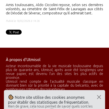
Amis toulousains, Aldo Ciccolini repose, selon ses dernières
volontés, au cimetière de Saint-Félix de Lauragais aux côtés
de Déodat de Séverac, compositeur qu’il admirait tant.
Publié le 18/02/2026 à 14:26.
À propos d'Utmisol
Acteur incontournable de la vie musicale toulousaine depuis
plus de quarante ans, Utmisol, après avoir été longtemps une
revue papier, est devenu l’un des sites les plus actifs de
province.
Utmisol rend compte de l’actualité musicale classique en
donnant bien sûr la priorité à la capitale du belcanto, avec de
nombreuses critiques discographiques.
Utmisol, c’est aussi un club d’abonnés qui propose des concerts
privés, des rencontres avec des artistes et de nombreux
Notre site utilise des cookies anonymes
voyages à la découverte des plus grandes scènes lyriques.
pour établir des statistiques de fréquentation.
Rien de grave, cela nous permet de savoir quels sont les