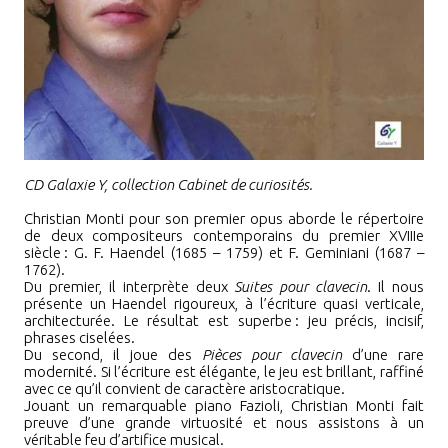
CD Galaxie Y, collection Cabinet de curiosités.
Christian Monti pour son premier opus aborde le répertoire
de deux compositeurs contemporains du premier XVIIIe
siècle
:
G. F. Haendel (1685 – 1759) et F. Geminiani (1687 –
1762).
Du premier, il interprète deux
Suites pour clavecin
. Il nous
présente un Haendel rigoureux, à l’écriture quasi verticale,
architecturée. Le résultat est superbe
:
jeu précis, incisif,
phrases ciselées.
Du second, il joue des
Pièces pour clavecin
d’une rare
modernité. Si l’écriture est élégante, le jeu est brillant, raffiné
avec ce qu’il convient de caractère aristocratique.
Jouant un remarquable piano Fazioli, Christian Monti fait
preuve d’une grande virtuosité et nous assistons à un
véritable feu d’artifice musical.