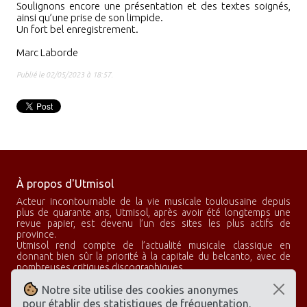
Soulignons encore une présentation et des textes soignés,
ainsi qu’une prise de son limpide.
Un fort bel enregistrement.
Marc Laborde
Publié le 02/05/2023 à 18:57.
À propos d'Utmisol
Acteur incontournable de la vie musicale toulousaine depuis
plus de quarante ans, Utmisol, après avoir été longtemps une
revue papier, est devenu l’un des sites les plus actifs de
province.
Utmisol rend compte de l’actualité musicale classique en
donnant bien sûr la priorité à la capitale du belcanto, avec de
nombreuses critiques discographiques.
Utmisol, c’est aussi un club d’abonnés qui propose des concerts
privés, des rencontres avec des artistes et de nombreux
Notre site utilise des cookies anonymes
voyages à la découverte des plus grandes scènes lyriques.
pour établir des statistiques de fréquentation.