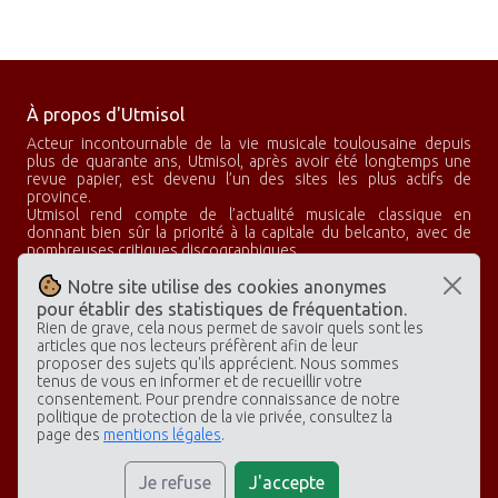
À propos d'Utmisol
Acteur incontournable de la vie musicale toulousaine depuis
plus de quarante ans, Utmisol, après avoir été longtemps une
revue papier, est devenu l’un des sites les plus actifs de
province.
Utmisol rend compte de l’actualité musicale classique en
donnant bien sûr la priorité à la capitale du belcanto, avec de
nombreuses critiques discographiques.
Utmisol, c’est aussi un club d’abonnés qui propose des concerts
privés, des rencontres avec des artistes et de nombreux
Notre site utilise des cookies anonymes
voyages à la découverte des plus grandes scènes lyriques.
pour établir des statistiques de fréquentation.
Rien de grave, cela nous permet de savoir quels sont les
articles que nos lecteurs préfèrent afin de leur
proposer des sujets qu'ils apprécient. Nous sommes
Rubriques
Archives
Général
tenus de vous en informer et de recueillir votre
Opéras
Spectacles
Accueil
consentement. Pour prendre connaissance de notre
politique de protection de la vie privée, consultez la
Concerts
Discographies
Contactez-nous
page des
mentions légales
.
Discographies
Mentions légales
Je refuse
J'accepte