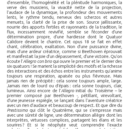
d’ensemble, l’homogénéité et la plénitude harmoniques, la
verve des musiciens, la vivacité nette de la projection,
l’audace de la dynamique, la profondeur des mouvements
lents, le rythme tendu, nerveux des scherzos et autres
menuets, la clarté de la prise de son. Source jaillissante,
nourrie des apports fertiles et rayonnants de la tradition, le
flux, incessamment revivifié, semble se féconder d’une
détermination propre, d’une hardiesse dont le Quatuor
Calidore devient le chantre. Cet opus 18 se fait en effet
chant, célébration, exaltation. Non d’une puissance divine,
mais d’une ardeur créatrice, comme si Beethoven éprouvait
et manifestait la joie d’un dépassement, d’une victoire. Qu’on
écoute l’
Allegro con brio
qui ouvre le premier et le dernier des
six quatuors
!
Se marient la simplicité des motifs et la richesse
des interactions et des échos entre les instruments qu’anime
toujours une respiration, apaisée ou plus fiévreuse. Mais
jamais rien de précipité
:
cela sonne toujours ample, large.
Jamais rien de lourd ou d’épais
:
cela sonne toujours, clair,
lumineux. Ainsi encore de l’
Allegro
initial du Troisième – le
premier composé par Beethoven -, pétillant, virevoltant,
d’une jeunesse espiègle, se lançant dans l’aventure créatrice
avec un rien d’audace et beaucoup de respect. Et que dire du
Prestissimo
qui clôt le Quatrième, qui se s’empresse mais
avec une sûreté de ligne, une détermination allègre dont les
interprètes, virtuoses complices, partagent les élans et les
sourires
?
Et si le néophyte veut comprendre l’exacte