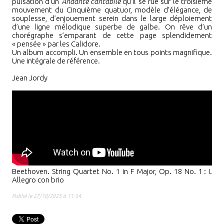
pulsation d’un
Andante cantabile
qu’il se rue sur le troisième
mouvement du Cinquième quatuor, modèle d’élégance, de
souplesse, d’enjouement serein dans le large déploiement
d’une ligne mélodique superbe de galbe. On rêve d’un
chorégraphe s’emparant de cette page splendidement
«
pensée
»
par les Calidore.
Un album accompli. Un ensemble en tous points magnifique.
Une intégrale de référence.
Jean Jordy
Beethoven. String Quartet No. 1 in F Major, Op. 18 No. 1
:
I.
Allegro con brio
Publié le 27/10/2025 à 11:54.