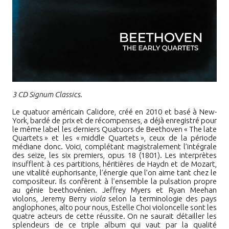
3 CD Signum Classics.
Le quatuor américain Calidore, créé en 2010 et basé à New-
York, bardé de prix et de récompenses, a déjà enregistré pour
le même label les derniers Quatuors de Beethoven
«
The late
Quartets
»
et les
«
middle Quartets
»
, ceux de la période
médiane donc. Voici, complétant magistralement l’intégrale
des seize, les six premiers, opus 18 (1801). Les interprètes
insufflent à ces partitions, héritières de Haydn et de Mozart,
une vitalité euphorisante, l’énergie que l’on aime tant chez le
compositeur. Ils confèrent à l’ensemble la pulsation propre
au génie beethovénien. Jeffrey Myers et Ryan Meehan
violons, Jeremy Berry
viola
selon la terminologie des pays
anglophones, alto pour nous, Estelle Choi violoncelle sont les
quatre acteurs de cette réussite. On ne saurait détailler les
splendeurs de ce triple album qui vaut par la qualité