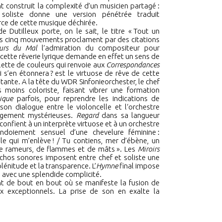
t construit la complexité d’un musicien partagé
:
soliste donne une version pénétrée traduit
rce de cette musique déchirée.
e Dutilleux porte, on le sait, le titre
«
Tout un
es cinq mouvements proclament par des citations
eurs du Mal
l’admiration du compositeur pour
 cette rêverie lyrique demande en effet un sens de
lette de couleurs qui renvoie aux
Correspondances
i s’en étonnera
?
est le virtuose de rêve de cette
tante. A la tête du WDR Sinfonieorchester, le chef
 moins coloriste, faisant vibrer une formation
ique
parfois, pour reprendre les indications de
 son dialogue entre le violoncelle et l‘orchestre
angement mystérieuses.
Regard
dans sa langueur
confient à un interprète virtuose et à un orchestre
ondoiement sensuel d’une chevelure féminine
:
ule qui m’enlève
!
/ Tu contiens, mer d’ébène, un
 de rameurs, de flammes et de mâts
»
. Les
Miroirs
hos sonores imposent entre chef et soliste une
plénitude et la transparence. L’
Hymne
final impose
 avec une splendide complicité.
t de bout en bout où se manifeste la fusion de
 exceptionnels. La prise de son en exalte la