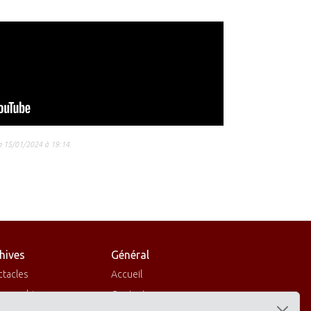
e
le 15/01/2024 à 19:14.
hives
Général
ctacles
Accueil
cographies
Contactez-nous