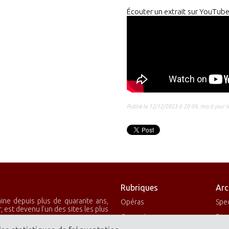
Écouter un extrait sur YouTub
Publié le 12/12/2023 à 20:04, mis à jour 
Rubriques
Arc
aine depuis plus de quarante ans,
Opéras
Spe
 est devenu l’un des sites les plus
Concerts
Dis
e en donnant bien sûr la priorité à