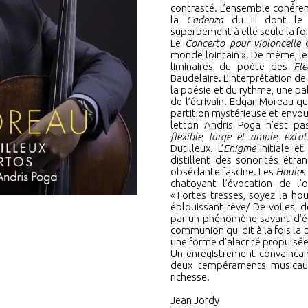
contrasté. L’ensemble cohéren
la
Cadenza
du III dont le 
superbement à elle seule la fo
Le
Concerto pour violoncelle
d
monde lointain
»
. De même, l
liminaires du poète des
Fl
Baudelaire. L’interprétation de
la poésie et du rythme, une pa
de l’écrivain. Edgar Moreau qu
partition mystérieuse et envou
letton Andris Poga n’est pas
flexible
,
large et ample
,
extat
Dutilleux. L’
Enigme
initiale et
distillent des sonorités étr
obsédante fascine. Les
Houles
chatoyant l’évocation de l’
«
Fortes tresses, soyez la ho
éblouissant rêve/ De voiles,
par un phénomène savant d’éc
communion qui dit à la fois la 
une forme d’alacrité propulsée
Un enregistrement convaincan
deux tempéraments musicaux
richesse.
Jean Jordy