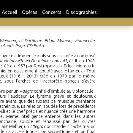
Accueil
Opéras
Concerts
Discographies
Weinberg et Dutilleux. Edgar Moreau, violoncelle,
n Andris Poga. CD Erato.
’œuvre est immense mais sous-estimée a composé
r violoncelle en Do mineur opus 43
, écrit en 1948,
t créé en 1957 par Rostropovitch. Edgar Moreau le
ier enregistrement, couplé avec le fameux
«
Tout
leux (1916 – 2013) créé en 1970 par le même
 sous l’archet de l’interprète français s’avère
vre par un
Adagio
confié d’emblée au violoncelle
:
ours l’auditeur. Le lyrisme grave et douloureux
stre avant que des rubans de musique chantante
e asthénique. La relation, soudée lors de précédents
eilli et le chef précis et nuancé crée une harmonie
e. Même intelligente entente dans les autres
enchainé, souple et rehaussé par des cuivres
ant Mahler, un
Allegro
dont l’ardeur cache mal un
le caractère inquiet ou sarcastique - et un final