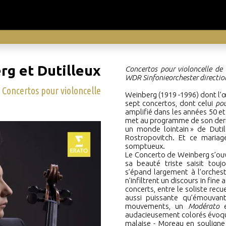
g et Dutilleux
Concertos pour violoncelle de 
WDR Sinfonieorchester directio
Concertos pour violoncelle
Weinberg (1919 -1996) dont l
sept concertos, dont celui
pou
amplifié dans les années 50 e
met au programme de son dern
un monde lointain
»
de Dutil
Rostropovitch. Et ce mariage,
somptueux.
Le Concerto de Weinberg s’ou
sa beauté triste saisit touj
s’épand largement à l’orche
n’infiltrent un discours in fin
concerts, entre le soliste recu
aussi puissante qu’émouvant
mouvements, un
Modérato
audacieusement colorés évoqu
malaise - Moreau en souligne 