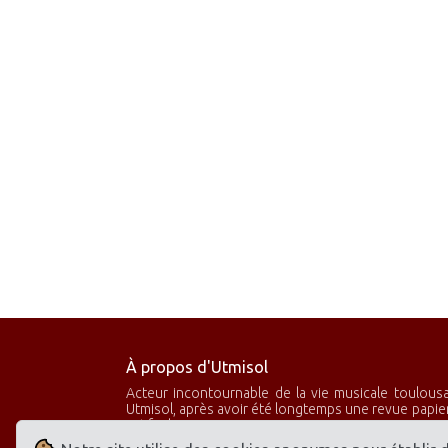
À propos d'Utmisol
Acteur incontournable de la vie musicale toulous
Utmisol, après avoir été longtemps une revue papier,
actifs de province.
Utmisol rend compte de l’actualité musicale classiqu