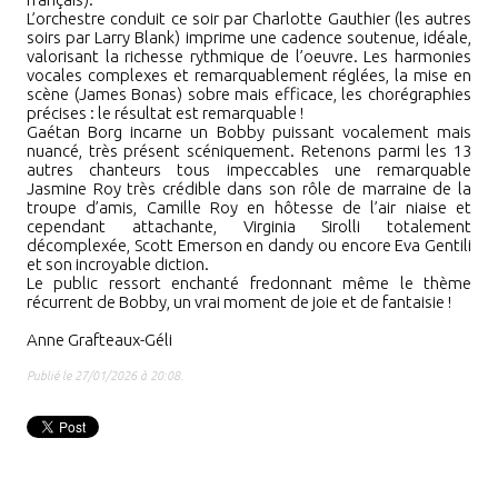
L’orchestre conduit ce soir par Charlotte Gauthier (les autres
soirs par Larry Blank) imprime une cadence soutenue, idéale,
valorisant la richesse rythmique de l’oeuvre. Les harmonies
vocales complexes et remarquablement réglées, la mise en
scène (James Bonas) sobre mais efficace, les chorégraphies
précises
:
le résultat est remarquable
!
Gaétan Borg incarne un Bobby puissant vocalement mais
nuancé, très présent scéniquement. Retenons parmi les 13
autres chanteurs tous impeccables une remarquable
Jasmine Roy très crédible dans son rôle de marraine de la
troupe d’amis, Camille Roy en hôtesse de l’air niaise et
cependant attachante, Virginia Sirolli totalement
décomplexée, Scott Emerson en dandy ou encore Eva Gentili
et son incroyable diction.
Le public ressort enchanté fredonnant même le thème
récurrent de Bobby, un vrai moment de joie et de fantaisie
!
Anne Grafteaux-Géli
Publié le 27/01/2026 à 20:08.