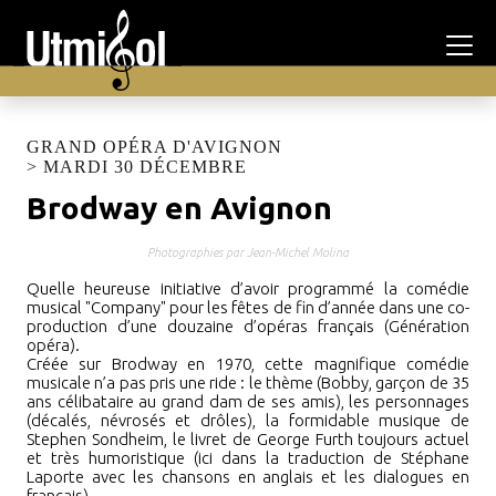
GRAND OPÉRA D'AVIGNON
> MARDI 30 DÉCEMBRE
Brodway en Avignon
Précédente
Suivant
Photographies par Jean-Michel Molina
Quelle heureuse initiative d’avoir programmé la comédie
musical "Company" pour les fêtes de fin d’année dans une co-
production d’une douzaine d’opéras français (Génération
opéra).
Créée sur Brodway en 1970, cette magnifique comédie
musicale n’a pas pris une ride
:
le thème (Bobby, garçon de 35
ans célibataire au grand dam de ses amis), les personnages
(décalés, névrosés et drôles), la formidable musique de
Stephen Sondheim, le livret de George Furth toujours actuel
et très humoristique (ici dans la traduction de Stéphane
Laporte avec les chansons en anglais et les dialogues en
français).