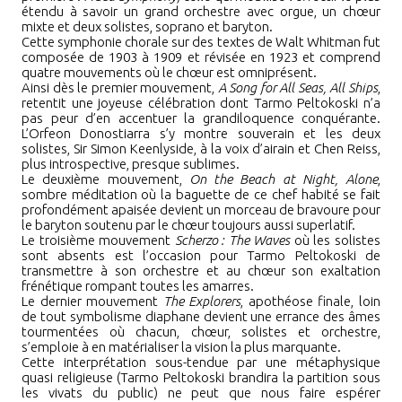
étendu à savoir un grand orchestre avec orgue, un chœur
mixte et deux solistes, soprano et baryton.
Cette symphonie chorale sur des textes de Walt Whitman fut
composée de 1903 à 1909 et révisée en 1923 et comprend
quatre mouvements où le chœur est omniprésent.
Ainsi dès le premier mouvement,
A Song for All Seas, All Ships
,
retentit une joyeuse célébration dont Tarmo Peltokoski n’a
pas peur d’en accentuer la grandiloquence conquérante.
L’Orfeon Donostiarra s’y montre souverain et les deux
solistes, Sir Simon Keenlyside, à la voix d’airain et Chen Reiss,
plus introspective, presque sublimes.
Le deuxième mouvement,
On the Beach at Night, Alone
,
sombre méditation où la baguette de ce chef habité se fait
profondément apaisée devient un morceau de bravoure pour
le baryton soutenu par le chœur toujours aussi superlatif.
Le troisième mouvement
Scherzo
:
The Waves
où les solistes
sont absents est l’occasion pour Tarmo Peltokoski de
transmettre à son orchestre et au chœur son exaltation
frénétique rompant toutes les amarres.
Le dernier mouvement
The Explorers
, apothéose finale, loin
de tout symbolisme diaphane devient une errance des âmes
tourmentées où chacun, chœur, solistes et orchestre,
s’emploie à en matérialiser la vision la plus marquante.
Cette interprétation sous-tendue par une métaphysique
quasi religieuse (Tarmo Peltokoski brandira la partition sous
les vivats du public) ne peut que nous faire espérer