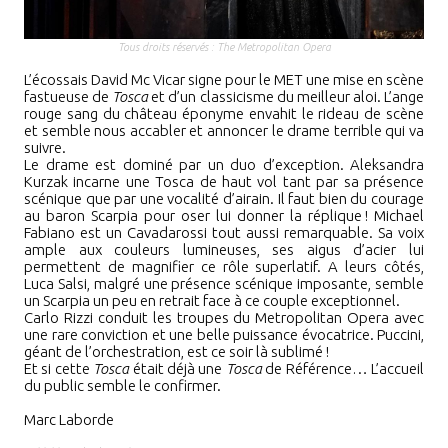
Tous droits réservés : The Metropolitan Opera
L’écossais David Mc Vicar signe pour le MET une mise en scène
fastueuse de
Tosca
et d’un classicisme du meilleur aloi. L’ange
rouge sang du château éponyme envahit le rideau de scène
et semble nous accabler et annoncer le drame terrible qui va
suivre.
Le drame est dominé par un duo d’exception. Aleksandra
Kurzak incarne une Tosca de haut vol tant par sa présence
scénique que par une vocalité d’airain. Il faut bien du courage
au baron Scarpia pour oser lui donner la réplique
!
Michael
Fabiano est un Cavadarossi tout aussi remarquable. Sa voix
ample aux couleurs lumineuses, ses aigus d’acier lui
permettent de magnifier ce rôle superlatif. A leurs côtés,
Luca Salsi, malgré une présence scénique imposante, semble
un Scarpia un peu en retrait face à ce couple exceptionnel.
Carlo Rizzi conduit les troupes du Metropolitan Opera avec
une rare conviction et une belle puissance évocatrice. Puccini,
géant de l’orchestration, est ce soir là sublimé
!
Et si cette
Tosca
était déjà une
Tosca
de Référence… L’accueil
du public semble le confirmer.
Marc Laborde