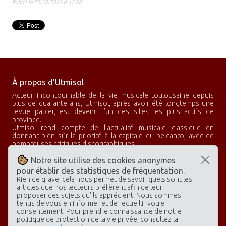
Publié le 25/10/2022 à 12:08.
À propos d'Utmisol
Acteur incontournable de la vie musicale toulousaine depuis
plus de quarante ans, Utmisol, après avoir été longtemps une
revue papier, est devenu l’un des sites les plus actifs de
province.
Utmisol rend compte de l’actualité musicale classique en
donnant bien sûr la priorité à la capitale du belcanto, avec de
nombreuses critiques discographiques.
Utmisol, c’est aussi un club d’abonnés qui propose des concerts
privés, des rencontres avec des artistes et de nombreux
Notre site utilise des cookies anonymes
voyages à la découverte des plus grandes scènes lyriques.
pour établir des statistiques de fréquentation.
Rien de grave, cela nous permet de savoir quels sont les
articles que nos lecteurs préfèrent afin de leur
proposer des sujets qu'ils apprécient. Nous sommes
Rubriques
Archives
Général
tenus de vous en informer et de recueillir votre
Opéras
Spectacles
Accueil
consentement. Pour prendre connaissance de notre
politique de protection de la vie privée, consultez la
Concerts
Discographies
Contactez-nous