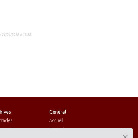
le 26/01/2019 à 19:35.
hives
Général
ctacles
Accueil
cographies
Contactez-nous