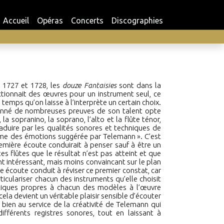
Accueil
Opéras
Concerts
Discographies
1727 et 1728, les
douze Fantaisies
sont dans la
tionnait des œuvres pour un instrument seul, ce
emps qu’on laisse à l’interprète un certain choix.
donné de nombreuses preuves de son talent opte
a sopranino, la soprano, l’alto et la flûte ténor,
raduire par les qualités sonores et techniques de
mme des émotions suggérée par Telemann
»
. C’est
emière écoute conduirait à penser sauf à être un
tes flûtes que le résultat n’est pas atteint et que
t intéressant, mais moins convaincant sur le plan
 écoute conduit à réviser ce premier constat, car
ticulariser chacun des instruments qu’elle choisit
stiques propres à chacun des modèles à l’œuvre
 cela devient un véritable plaisir sensible d’écouter
t bien au service de la créativité de Telemann qui
ifférents registres sonores, tout en laissant à