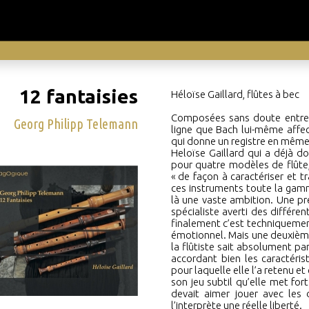
12 fantaisies
Héloïse Gaillard, flûtes à bec
Composées sans doute entre 
Georg Philipp Telemann
ligne que Bach lui-même affec
qui donne un registre en même t
Heloïse Gaillard qui a déjà 
pour quatre modèles de flûte, l
«
de façon à caractériser et t
ces instruments toute la ga
là une vaste ambition. Une pr
spécialiste averti des différen
finalement c’est techniquemen
émotionnel. Mais une deuxième
la flûtiste sait absolument par
accordant bien les caractéri
pour laquelle elle l’a retenu et
son jeu subtil qu’elle met for
devait aimer jouer avec les d
l’interprète une réelle liberté.